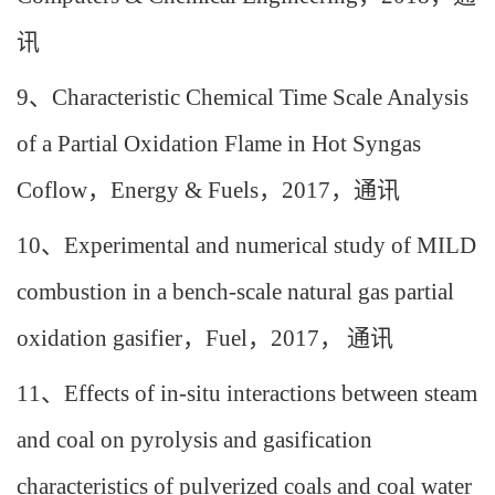
讯
9
、
Characteristic Chemical Time Scale Analysis
of a Partial Oxidation Flame in Hot Syngas
Coflow
，
Energy & Fuels
，
2017
，通讯
10
、
Experimental and numerical study of MILD
combustion in a bench-scale natural gas partial
oxidation gasifier
，
Fuel
，
2017
，
通讯
11
、
Effects of in-situ interactions between steam
and coal on pyrolysis and gasification
characteristics of pulverized coals and coal water