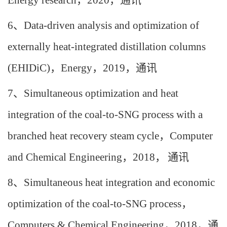
Energy research
，
2020
，通讯
6
、
Data-driven analysis and optimization of
externally heat-integrated distillation columns
(EHIDiC)
，
Energy
，
2019
，通讯
7
、
Simultaneous optimization and heat
integration of the coal-to-SNG process with a
branched heat recovery steam cycle
，
Computer
and Chemical Engineering
，
2018
，
通讯
8
、
Simultaneous heat integration and economic
optimization of the coal-to-SNG process
，
Computers & Chemical Engineering
，
2018
，通