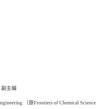
h
副主编
ngineering
（原
Frontiers of Chemical Science