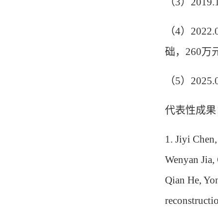
（
3
）
2019.
（
4
）
2022.
础，
260
万
（
5
）
2025.
代表性成果
1.
Jiyi Chen
Wenyan Jia,
Qian He, Yon
reconstructi