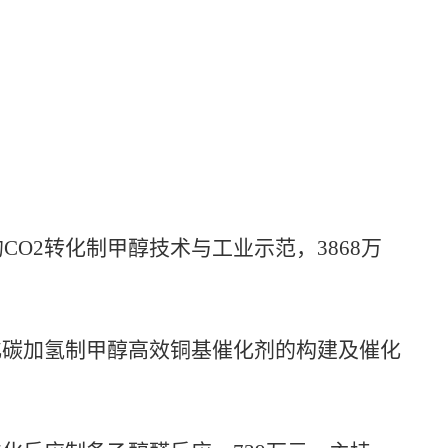
的
CO2
转化
制甲醇技术与工业示范，
3868
万
化碳加氢制甲醇高效铜基催化剂的构建及催化