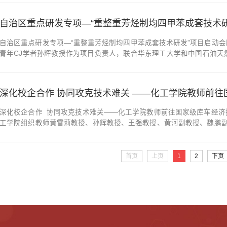
展。荣幸邀请到全国环境材料、化...
自治区重点研发专项—“重整重芳烃制均四甲苯成套技术
自治区重点研发专项—“重整重芳烃制均四甲苯成套技术研发”项目启动会顺
青年CJ学者孙辉教授作为项目负责人，联合华东理工大学和中国石油天
专项“重整重芳烃制均四甲苯成套技术研发”项目启动会在新疆大学博达
处长樊庆、新疆大学化工学院党...
深化校企合作 协同攻克技术难关——化工学院教师前往国家级库车经济技
工学院组织教师黄雪莉教授、孙辉教授、王强教授、黄河副教授、魏鹏副
前往国家级库车经济技术开发区的中国石化塔河炼化有限责任公司及库车
难题”为主题，通过实地调研、技术...
首页
上页
1
2
下页