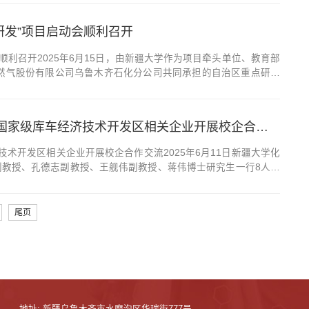
研发”项目启动会顺利召开
利召开2025年6月15日，由新疆大学作为项目牵头单位、教育部
然气股份有限公司乌鲁木齐石化分公司共同承担的自治区重点研发
校区顺利召开。 自治区科技厅工业与高新技术处处长张海涛、副
深化校企合作 协同攻克技术难关 ——化工学院教师前往国家级库车经济技术开发区相关企业开展校企合作交流
术开发区相关企业开展校企合作交流2025年6月11日新疆大学化
教授、孔德志副教授、王舰伟副教授、蒋伟博士研究生一行8人，
国家经济开发区部分企业，以“积极开展校企合作，共克技术瓶颈
尾页
地址: 新疆乌鲁木齐市水磨沟区华瑞街777号