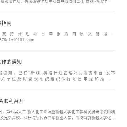
技发展计划、科技援疆计划等项目申报指南已在“新疆·科技计划管
/index/index.html），请各有关单位及时登录系统组织做好项目申报和推荐工
报指南
人才支持计划项目申报指南原文链接：
f8679e1e10161.shtm
工作的通知
报通知，已在“新疆·科技计划管理公共服务平台”发布
x/index.html），请各有关单位及时登录系统组织做好项目申报和推荐工
技术厅 ...
会顺利召开
日，第七届大工-新大化工论坛暨新疆大学化工学科发展研讨会顺利
及兄弟高校、科研院所代表共聚新疆大学，围绕当前新疆大学化工
授在致辞中表示，本次会议为聚焦国家重大需求，助力新疆绿色发