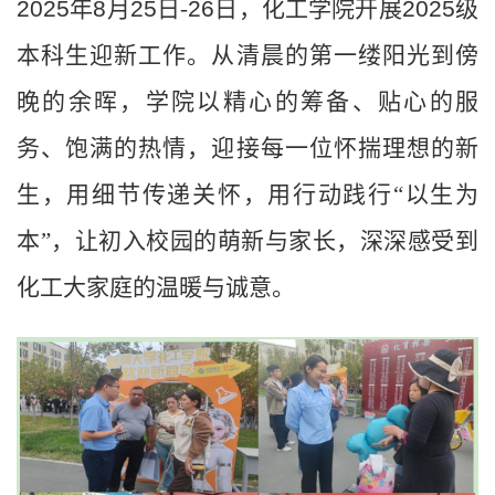
2025
年
8
月
25
日
-
26
日，化工学院开展
2025
级
本科生迎新工作。从清晨的第一缕阳光到傍
晚的余晖，学院以精心的筹备、贴心的服
务、饱满的热情，迎接每一位怀揣理想的新
生，用细节传递关怀，用行动践行
“以生为
本”，让初入校园的萌新与家长，深深感受到
化工大家庭的温暖与诚意。