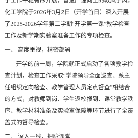
学工作平稳有序开展，营造严谨向上的教风学风，
化工学院于
2026年3月
2日
（开学
首日
）深入开展
了
2025-2026学年第二学期“开学第一课”教学检查
工作
及新学期实验室准备工作的专项检查。
一、
高度重视，精密部署
开学的前一周，学院就正式启动了各项教学检
查计划，
检查工作采取
“学院领导全面巡查、
系
主
任
组织
定向检查、教学管理人员定点督查
”相结合
的方式，对教师到岗、学生
返校报到
、课堂教学秩
序、教学
材料
准备及实验
室
保障等环节进行了全覆
盖式的督导检查。
二、
深入一线，把脉课堂