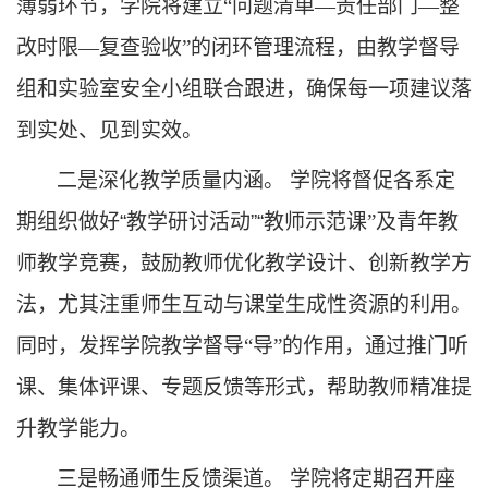
薄弱环节，学院将建立“问题清单—责任部门—整
改时限—复查验收”的闭环管理流程，由教学督导
组和实验室安全小组联合跟进，确保每一项建议落
到实处、见到实效。
二是深化教学质量内涵。
学院将
督促各系
定
期组织
做好
“教学研讨
活动
”“
教
师示范课
”及青年教
师教学竞赛，鼓励教师优化教学设计、创新教学方
法，尤其注重师生互动与课堂生成性资源的利用。
同时，发挥
学院教学
督导
“导”的作用，通过推门听
课、集体评课、专题反馈等形式，帮助教师精准提
升教学能力。
三是畅通师生反馈渠道。
学院将定期召开座